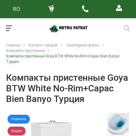
RO
Главная
/
Каталог товаров
/
Санитарный фаянс
/
Компакты пристенные
/
Компакты пристенные Goya BTW White No-Rim+Capac Bien Banyo
Турция
Компакты пристенные Goya
BTW White No-Rim+Capac
Bien Banyo Турция
Новинка
Акция