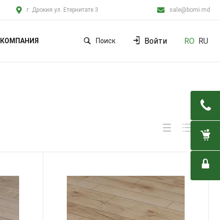
г. Дрокия ул. Етернитате 3
sale@bomi.md
Войти
RO
RU
КОМПАНИЯ
Поиск