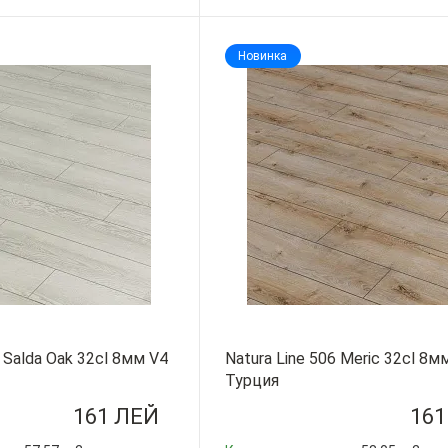
-
+
Новинка
0 Salda Oak 32cl 8мм V4
Natura Line 506 Meric 32cl 8
Турция
161 ЛЕЙ
161