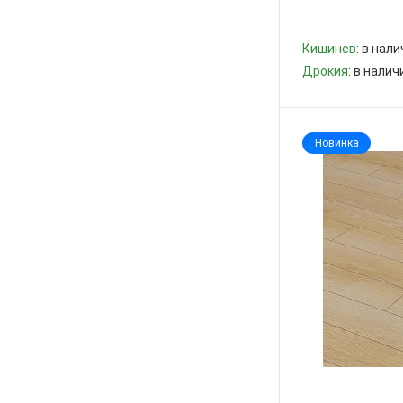
Кишинев
: в нал
Дрокия
: в нали
-
+
Новинка