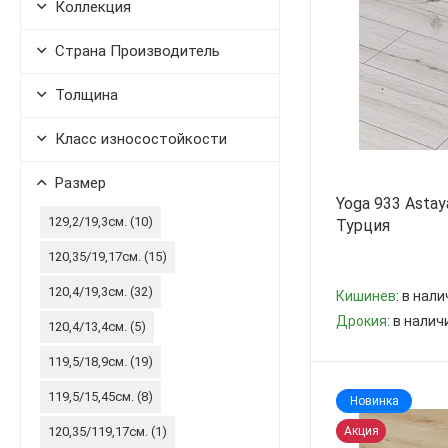
Коллекция
Страна Производитель
Толщина
Класс износостойкости
Размер
Yoga 933 Astay
129,2/19,3см. (
10
)
Турция
120,35/19,17см. (
15
)
120,4/19,3см. (
32
)
Кишинев
: в нал
Дрокия
: в нали
120,4/13,4см. (
5
)
119,5/18,9см. (
19
)
-
+
119,5/15,45см. (
8
)
Новинка
Акция
120,35/119,17см. (
1
)