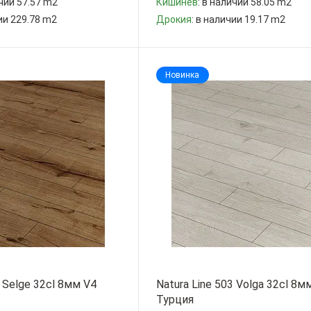
ичии 57.57 m2
Кишинев
: в наличии 58.05 m2
чии 229.78 m2
Дрокия
: в наличии 19.17 m2
-
+
Новинка
4 Selge 32cl 8мм V4
Natura Line 503 Volga 32cl 8
Турция