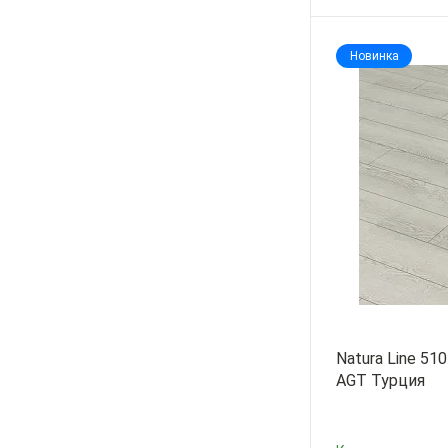
-
+
Новинка
Natura Line 51
AGT Турция