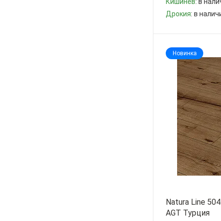
Кишинев
: в нал
Дрокия
: в нали
-
+
Новинка
Natura Line 50
AGT Турция