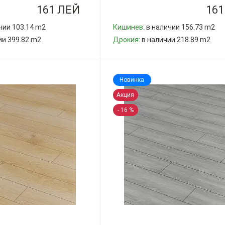
161 ЛЕЙ
161
ичии 103.14 m2
Кишинев
: в наличии 156.73 m2
чии 399.82 m2
Дрокия
: в наличии 218.89 m2
-
+
Новинка
Акция
- 16 %