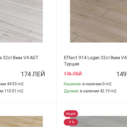
a 32cl 8мм V4 AGT
Effect 914 Logan 32cl 8мм V
Турция
174 ЛЕЙ
149
176 ЛЕЙ
ичии 44.93 m2
Кишинев
: в наличии 0 m2
чии 110.01 m2
Дрокия
: в наличии 42.19 m2
-
+
Акция
- 9 %