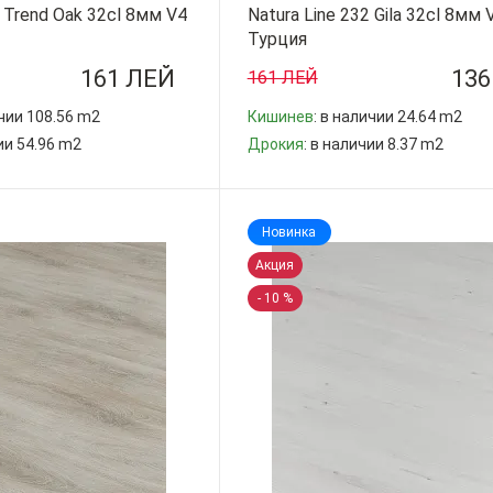
1 Trend Oak 32cl 8мм V4
Natura Line 232 Gila 32cl 8мм
Турция
161 ЛЕЙ
136
161 ЛЕЙ
ичии 108.56 m2
Кишинев
: в наличии 24.64 m2
ии 54.96 m2
Дрокия
: в наличии 8.37 m2
-
+
Новинка
Акция
- 10 %