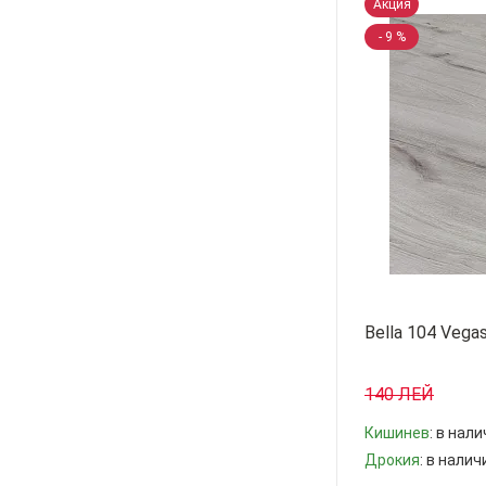
Акция
- 9 %
Bella 104 Vega
140 ЛЕЙ
Кишинев
: в нал
Дрокия
: в налич