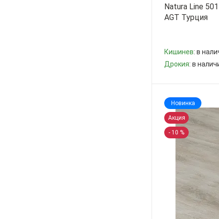
Natura Line 50
AGT Турция
Кишинев
: в нал
Дрокия
: в налич
-
+
Новинка
Акция
- 10 %