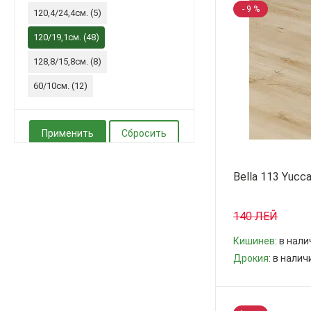
- 9 %
120,4/24,4см. (
5
)
120/19,1см. (
48
)
128,8/15,8см. (
8
)
60/10см. (
12
)
Bella 113 Yucc
140 ЛЕЙ
Кишинев
: в нал
Дрокия
: в нали
-
+