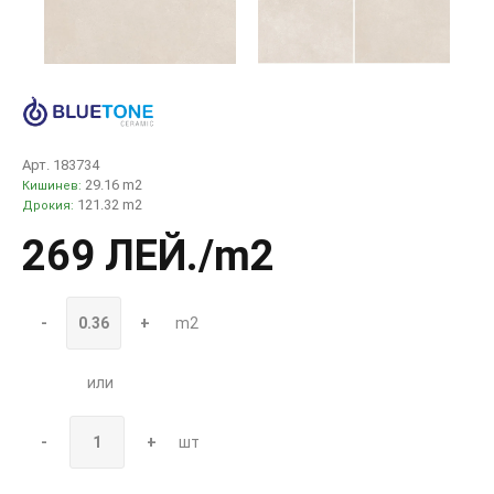
Арт. 183734
29.16 m2
Кишинев:
121.32 m2
Дрокия:
269 ЛЕЙ
./m2
-
+
m2
или
-
+
шт