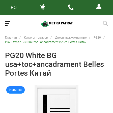
RO
Главная
/
Каталог товаров
/
Двери межкомнатные
/
PG20
/
PG20 White BG usa+toc+ancadrament Belles Portes Китай
PG20 White BG
usa+toc+ancadrament Belles
Portes Китай
Новинка