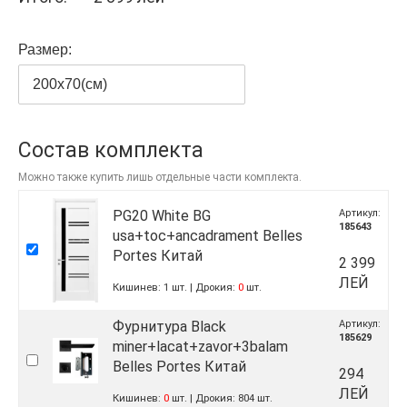
Размер:
200x70(см)
Состав комплекта
Можно также купить лишь отдельные части комплекта.
PG20 White BG
Артикул:
185643
usa+toc+ancadrament Belles
Portes Китай
2 399
ЛЕЙ
Кишинев:
1
шт.
Дрокия:
0
шт.
Фурнитура Black
Артикул:
185629
miner+lacat+zavor+3balam
Belles Portes Китай
294
ЛЕЙ
Кишинев:
0
шт.
Дрокия:
804
шт.