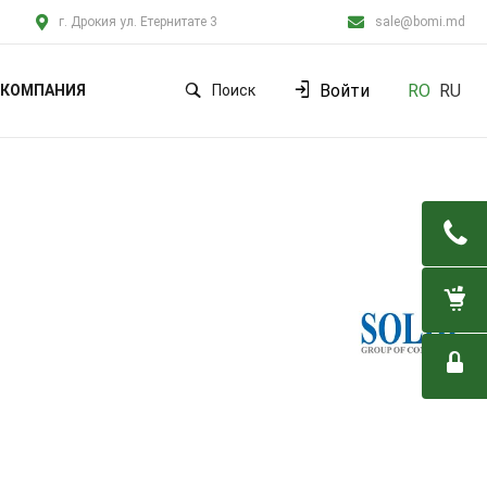
г. Дрокия ул. Етернитате 3
sale@bomi.md
Войти
RO
RU
КОМПАНИЯ
Поиск