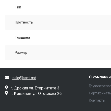
Тип
Плотность
Толщина
Размер
О компании
sale@bomi.md
Грузоверево
г. Дрокия ул. Етернитате 3
г. Кишинев ул. Отоваска 26
Сертификат
Контакты