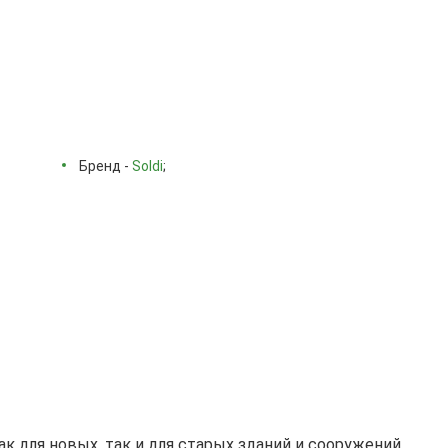
Бренд -
Soldi
;
к для новых, так и для старых зданий и сооружений.