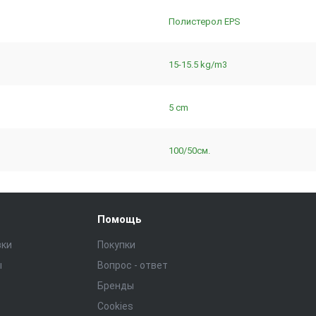
Полистерол EPS
15-15.5 kg/m3
5 cm
100/50см.
Помощь
зки
Покупки
ы
Вопрос - ответ
Бренды
Cookies