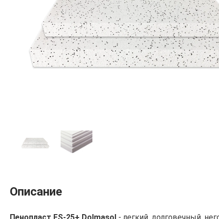
Описание
Пенопласт FS-25+ Dolmasol
- легкий, долговечный, не