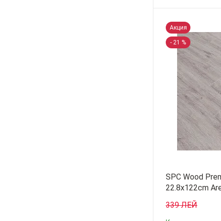
-
+
Акция
- 21 %
SPC Wood Prem
22.8x122cm Are
339 ЛЕЙ