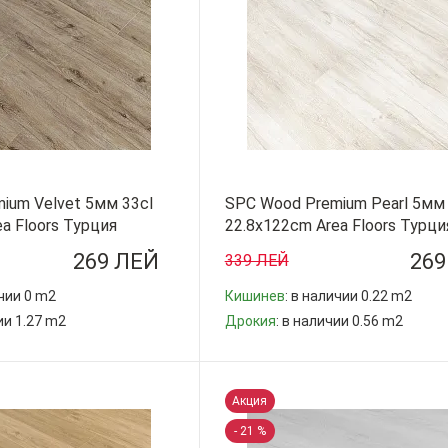
ium Velvet 5мм 33cl
SPC Wood Premium Pearl 5мм 
a Floors Турция
22.8x122cm Area Floors Турци
269 ЛЕЙ
269
339 ЛЕЙ
ичии 0 m2
Кишинев
: в наличии 0.22 m2
ии 1.27 m2
Дрокия
: в наличии 0.56 m2
-
+
Акция
- 21 %