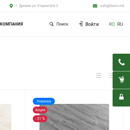
г. Дрокия ул. Етернитате 3
sale@bomi.md
Войти
RO
RU
КОМПАНИЯ
Поиск
Новинка
Акция
- 21 %