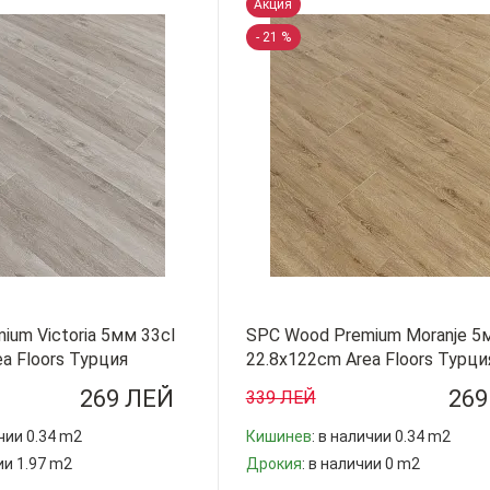
Акция
- 21 %
um Victoria 5мм 33cl
SPC Wood Premium Moranje 5
a Floors Турция
22.8x122cm Area Floors Турци
269 ЛЕЙ
269
339 ЛЕЙ
ичии 0.34 m2
Кишинев
: в наличии 0.34 m2
ии 1.97 m2
Дрокия
: в наличии 0 m2