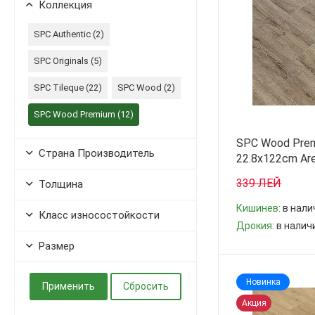
Коллекция
SPC Authentic (
2
)
SPC Originals (
5
)
SPC Tileque (
22
)
SPC Wood (
2
)
SPC Wood Premium (
12
)
SPC Wood Prem
Страна Производитель
22.8x122cm Are
339 ЛЕЙ
Толщина
Кишинев
: в нал
Класс износостойкости
Дрокия
: в налич
Размер
-
+
Новинка
Акция