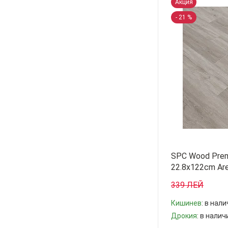
Акция
- 21 %
SPC Wood Premi
22.8x122cm Are
339 ЛЕЙ
Кишинев
: в нал
Дрокия
: в налич