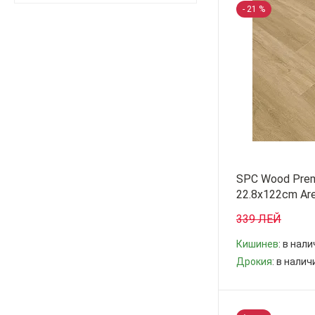
- 21 %
SPC Wood Prem
22.8x122cm Are
339 ЛЕЙ
Кишинев
: в нал
Дрокия
: в налич
-
+