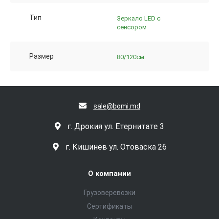
Тип
Зеркало LED с
сенсором
Размер
80/120см.
sale@bomi.md
г. Дрокия ул. Етернитате 3
г. Кишинев ул. Отоваска 26
О компании
Грузоверевозки
Сертификаты