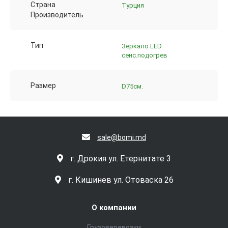
Страна
Турция
Производитель
Тип
Зеркало LED
сенс.подогрев
Размер
D75см.
sale@bomi.md
г. Дрокия ул. Етернитате 3
г. Кишинев ул. Отоваска 26
О компании
Грузоверевозки