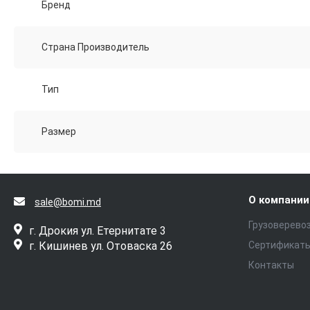
Бренд
Страна Производитель
Тип
Размер
О компании
sale@bomi.md
Грузоверево
г. Дрокия ул. Етернитате 3
г. Кишинев ул. Отоваска 26
Сертификат
Контакты