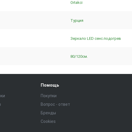
Ortakci
Турция
Зеркало LED сенс.подогрев
80/120см.
Помощь
зки
Покупки
ы
Вопрос - ответ
Бренды
Cookies