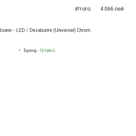
Итого:
4 066 лей
ane - LED / Dezaburire (Universal) Chrom
Бренд -
Ortakci
;