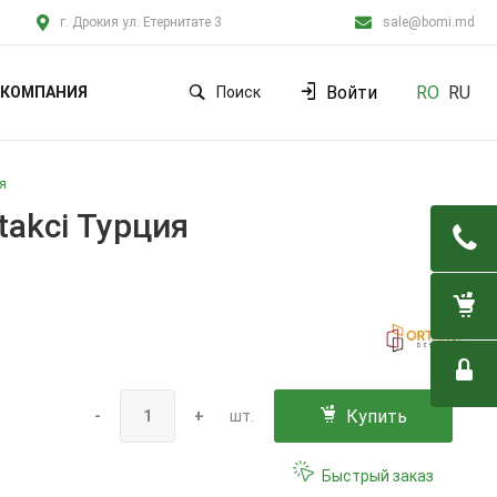
г. Дрокия ул. Етернитате 3
sale@bomi.md
Войти
RO
RU
КОМПАНИЯ
Поиск
я
takci Турция
Купить
-
+
шт.
Быстрый заказ