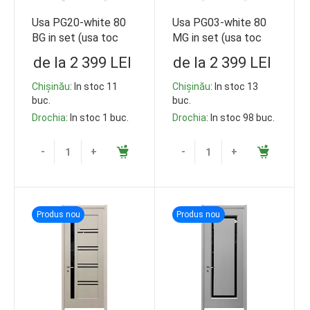
Usa PG20-white 80
Usa PG03-white 80
BG in set (usa toc
MG in set (usa toc
ancadr)
ancadr)
de la 2 399 LEI
de la 2 399 LEI
Chișinău
: In stoc 11
Chișinău
: In stoc 13
buc.
buc.
Drochia
: In stoc 1 buc.
Drochia
: In stoc 98 buc.
-
+
-
+
Produs nou
Produs nou