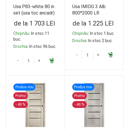
Usa P83-white 80 in
Usa IMIDG 3 Alb
set (usa toc ancadr)
800*2000 LR
de la 1 703 LEI
de la 1 225 LEI
Chișinău
: In stoc 11
Chișinău
: In stoc 1 buc.
buc.
Drochia
: In stoc 2 buc.
Drochia
: In stoc 96 buc.
-
+
-
+
Produs nou
Produs nou
Promo
Promo
- 40 %
- 40 %