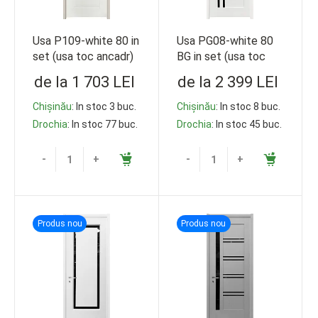
Usa P109-white 80 in
Usa PG08-white 80
set (usa toc ancadr)
BG in set (usa toc
ancadr)
de la 1 703 LEI
de la 2 399 LEI
Chișinău
: In stoc 3 buc.
Chișinău
: In stoc 8 buc.
Drochia
: In stoc 77 buc.
Drochia
: In stoc 45 buc.
-
+
-
+
Produs nou
Produs nou