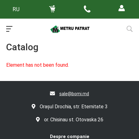
RU
Main
/
Каталог товаров
Catalog
Element has not been found.
sale@bomi.md
Orașul Drochia, str. Eternitate 3
or. Chisinau st. Otovaska 26
Despre companie