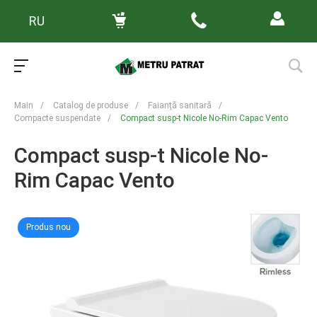
RU
Main
/
Catalog de produse
/
Faianță sanitară
/
Compacte suspendate
/
Compact susp-t Nicole No-Rim Capac Vento
Compact susp-t Nicole No-
Rim Capac Vento
Produs nou