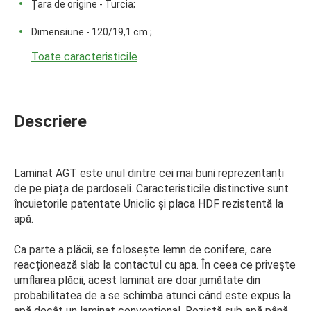
Țara de origine - Turcia;
Dimensiune - 120/19,1 cm.;
Toate caracteristicile
Descriere
Laminat AGT este unul dintre cei mai buni reprezentanți
de pe piața de pardoseli. Caracteristicile distinctive sunt
încuietorile patentate Uniclic și placa HDF rezistentă la
apă.
Ca parte a plăcii, se folosește lemn de conifere, care
reacționează slab la contactul cu apa. În ceea ce privește
umflarea plăcii, acest laminat are doar jumătate din
probabilitatea de a se schimba atunci când este expus la
apă decât un laminat convențional. Rezistă sub apă până