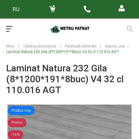
RU
Main
/
Catalog de produse
/
Pardoseli laminate
/
Natura Line
/
Laminat Natura 232 Gila (8*1200*191*8buc) V4 32 cl 110.016 AGT
Laminat Natura 232 Gila
(8*1200*191*8buc) V4 32 cl
110.016 AGT
Produs nou
Promo
-16%