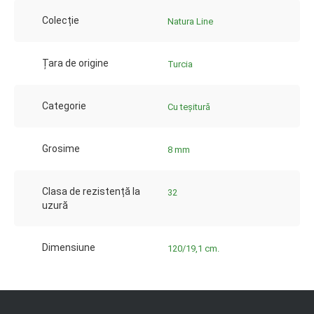
Colecție
Natura Line
Țara de origine
Turcia
Categorie
Cu teșitură
Grosime
8 mm
Clasa de rezistență la
32
uzură
Dimensiune
120/19,1 cm.