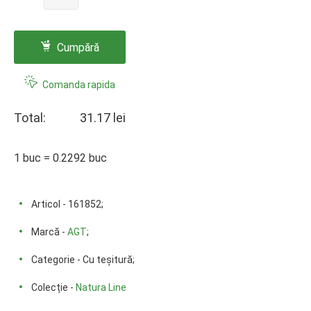
Cumpără
Comanda rapida
Total:
31.17 lei
1 buc = 0.2292 buc
Articol - 161852;
Marcă -
AGT
;
Categorie - Cu teșitură;
Colecție -
Natura Line