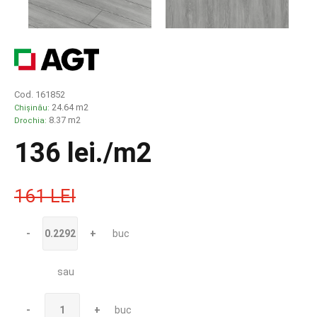
Cod. 161852
24.64 m2
Chișinău:
8.37 m2
Drochia:
136 lei
./m2
161 LEI
-
+
buc
sau
-
+
buc