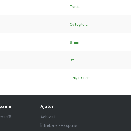
Turcia
Cu teșitură
8 mm
32
120/19,1 cm.
panie
Ajutor
 marfă
Achiziții
Întrebare - Răspuns