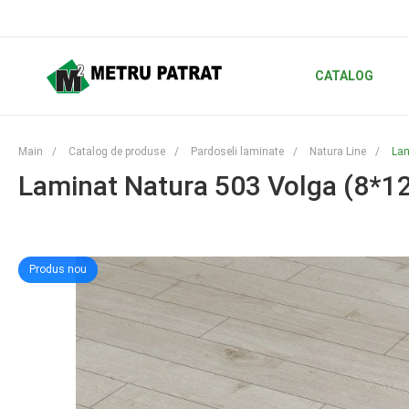
CATALOG
Main
/
Catalog de produse
/
Pardoseli laminate
/
Natura Line
/
Lam
Laminat Natura 503 Volga (8*1
Produs nou