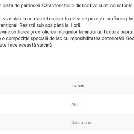
piața de pardoseli. Caracteristicile distinctive sunt încuietorile
nează slab la contactul cu apa. În ceea ce privește umflarea plăc
nțional. Rezistă sub apă până la 1 oră.
vine umflarea și exfolierea marginilor laminatului. Textura supraf
 de o compoziție specială de lac cu imposibilitatea deteriorării. 
oate face această sarcină.
161828
AGT
Natura Line