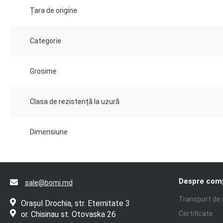
Țara de origine
Categorie
Grosime
Clasa de rezistență la uzură
Dimensiune
Despre com
sale@bomi.md
Transport de
Orașul Drochia, str. Eternitate 3
or. Chisinau st. Otovaska 26
Certificate