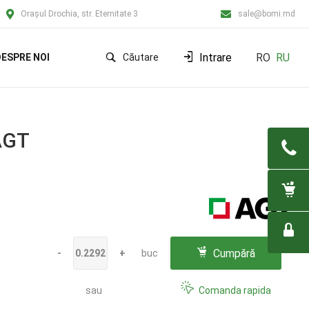
Orașul Drochia, str. Eternitate 3
sale@bomi.md
Intrare
RO
RU
ESPRE NOI
Căutare
AGT
Cumpără
-
+
buc
sau
Comanda rapida