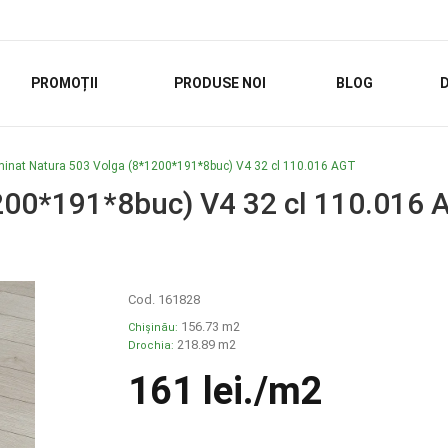
PROMOȚII
PRODUSE NOI
BLOG
D
inat Natura 503 Volga (8*1200*191*8buc) V4 32 cl 110.016 AGT
200*191*8buc) V4 32 cl 110.016 
Cod. 161828
156.73 m2
Chișinău:
218.89 m2
Drochia:
161 lei
./m2