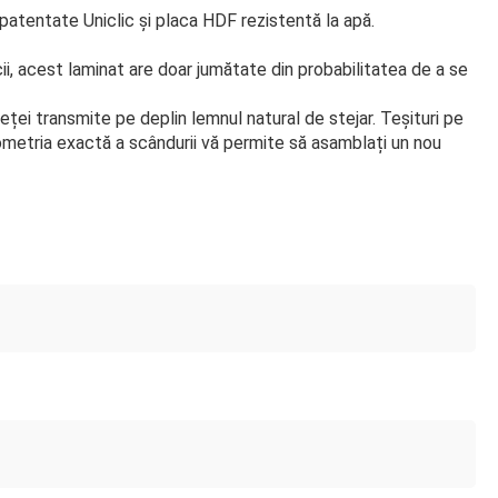
 patentate Uniclic și placa HDF rezistentă la apă.
ii, acest laminat are doar jumătate din probabilitatea de a se
eței transmite pe deplin lemnul natural de stejar. Teșituri pe
Geometria exactă a scândurii vă permite să asamblați un nou