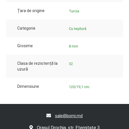
Țara de origine
Turcia
Categorie
Cu teșitură
Grosime
8 mm
Clasa de rezistență la
32
uzură
Dimensiune
120/19,1 cm.
sale@bomi.md
Orașul Drochia, str. Eternitate 3