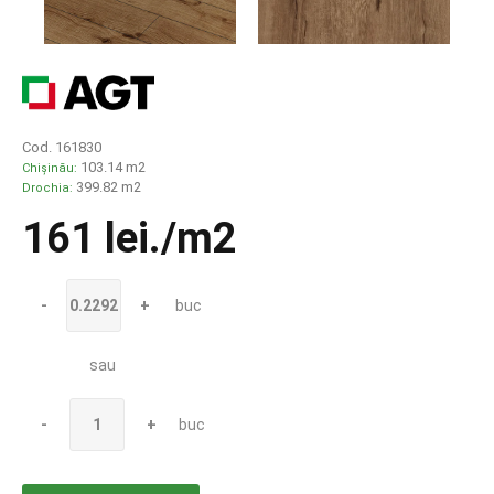
Cod. 161830
103.14 m2
Chișinău:
399.82 m2
Drochia:
161 lei
./m2
-
+
buc
sau
-
+
buc