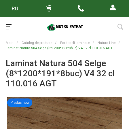
RU
Main
/
Catalog de produse
/
Pardoseli laminate
/
Natura Line
/
Laminat Natura 504 Selge (8*1200*191*8buc) V4 32 cl 110.016 AGT
Laminat Natura 504 Selge
(8*1200*191*8buc) V4 32 cl
110.016 AGT
Produs nou