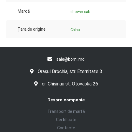
Marcă
shower cab
Țara de origine
China
sale@bomi.md
Orașul Drochia, str. Eternitate 3
or. Chisinau st. Otovaska 26
Despre companie
Transport de marfă
Certificate
Contacte