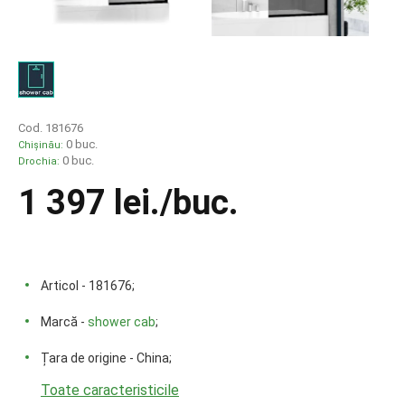
Cod. 181676
0 buc.
Chișinău:
0 buc.
Drochia:
1 397 lei
./buc.
Articol - 181676;
Marcă -
shower cab
;
Țara de origine - China;
Toate caracteristicile