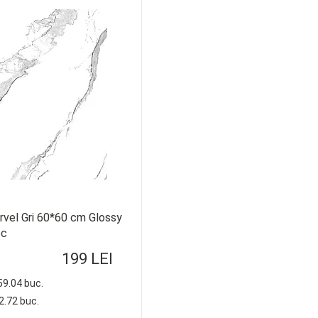
rvel Gri 60*60 cm Glossy
ec
199 LEI
 59.04 buc.
72.72 buc.