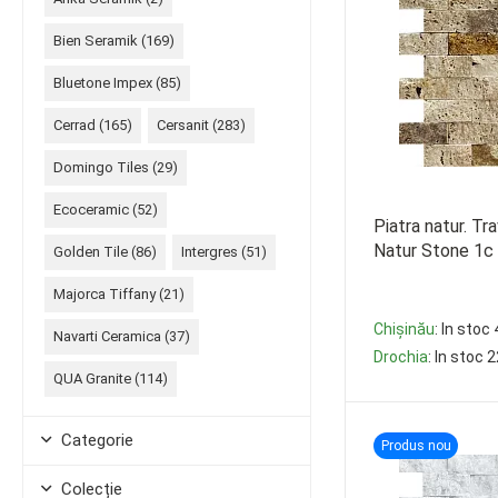
Bien Seramik (
169
)
Bluetone Impex (
85
)
Cerrad (
165
)
Cersanit (
283
)
Domingo Tiles (
29
)
Ecoceramic (
52
)
Piatra natur. T
Natur Stone 1c
Golden Tile (
86
)
Intergres (
51
)
Majorca Tiffany (
21
)
Chișinău
: In stoc
Navarti Ceramica (
37
)
Drochia
: In stoc 
QUA Granite (
114
)
-
+
Categorie
Produs nou
Colecție