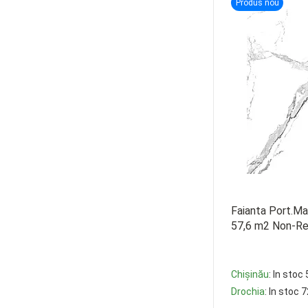
Produs nou
Faianta Port.Ma
57,6 m2 Non-R
Chișinău
: In stoc
Drochia
: In stoc 