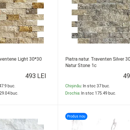
raventene Light 30*30
Piatra natur. Traventen Silver 3
Natur Stone 1c
493 LEI
49
 47.9 buc.
Chișinău
: In stoc 37 buc.
229.04 buc.
Drochia
: In stoc 175.49 buc.
-
+
Produs nou