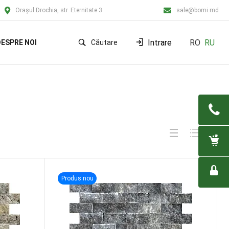
Orașul Drochia, str. Eternitate 3
sale@bomi.md
Intrare
RO
RU
ESPRE NOI
Căutare
Produs nou