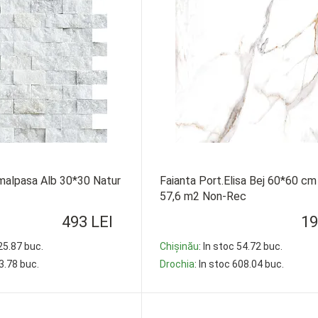
emalpasa Alb 30*30 Natur
Faianta Port.Elisa Bej 60*60 cm
57,6 m2 Non-Rec
493 LEI
19
 25.87 buc.
Chișinău
: In stoc 54.72 buc.
93.78 buc.
Drochia
: In stoc 608.04 buc.
-
+