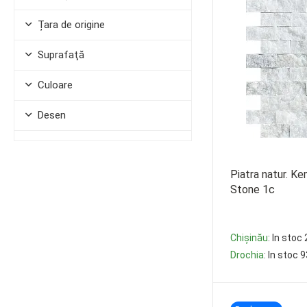
Țara de origine
Suprafaţă
Culoare
Desen
Dimensiune
Piatra natur. K
Stone 1c
Chișinău
: In stoc
Drochia
: In stoc 
-
+