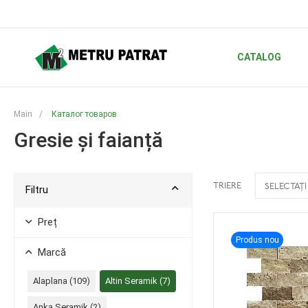
CATALOG
Main
/
Каталог товаров
Gresie și faianță
TRIERE
SELECTAȚI
Filtru
Preț
Produs nou
Marcă
Alaplana (
109
)
Altin Seramik (
7
)
Anka Seramik (
2
)