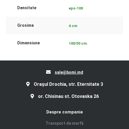
Densitate
eps-100
Grosime
4 cm
Dimensiune
100/50 cm.
sale@bomi.md
Orașul Drochia, str. Eternitate 3
or. Chisinau st. Otovaska 26
Despre companie
Transport de marfă