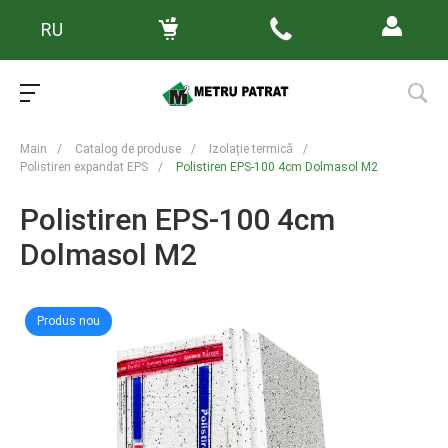
RU
Main
/
Catalog de produse
/
Izolație termică
/
Polistiren expandat EPS
/
Polistiren EPS-100 4cm Dolmasol M2
Polistiren EPS-100 4cm
Dolmasol M2
Produs nou