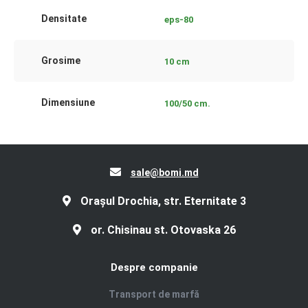
Densitate
eps-80
Grosime
10 cm
Dimensiune
100/50 cm.
sale@bomi.md
Orașul Drochia, str. Eternitate 3
or. Chisinau st. Otovaska 26
Despre companie
Transport de marfă