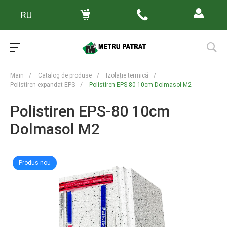
RU
Main
/
Catalog de produse
/
Izolație termică
/
Polistiren expandat EPS
/
Polistiren EPS-80 10cm Dolmasol M2
Polistiren EPS-80 10cm
Dolmasol M2
Produs nou