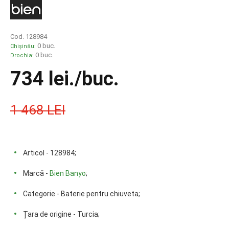
Cod. 128984
0 buc.
Chișinău:
0 buc.
Drochia:
734 lei
./buc.
1 468 LEI
Articol - 128984;
Marcă -
Bien Banyo
;
Categorie - Baterie pentru chiuveta;
Țara de origine - Turcia;