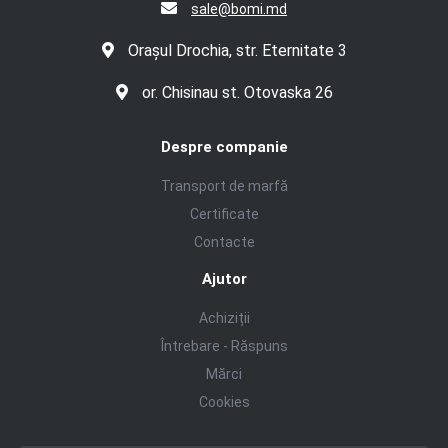
sale@bomi.md
Orașul Drochia, str. Eternitate 3
or. Chisinau st. Otovaska 26
Despre companie
Transport de marfă
Certificate
Contacte
Ajutor
Achiziții
Întrebare - Răspuns
Mărci
Cookies