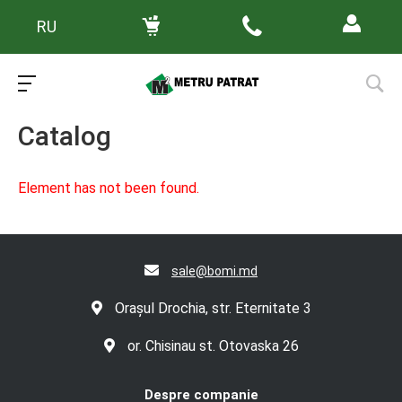
RU
Main
/
Каталог товаров
Catalog
Element has not been found.
sale@bomi.md
Orașul Drochia, str. Eternitate 3
or. Chisinau st. Otovaska 26
Despre companie