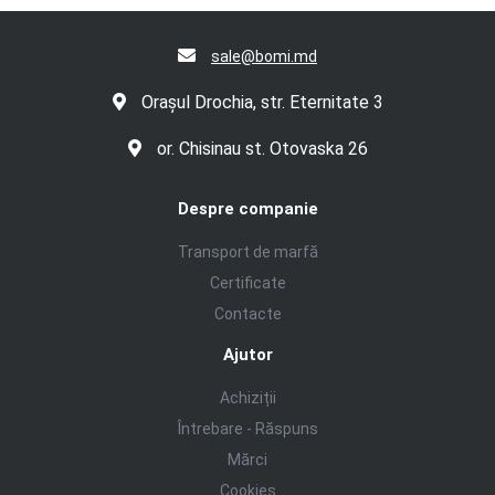
sale@bomi.md
Orașul Drochia, str. Eternitate 3
or. Chisinau st. Otovaska 26
Despre companie
Transport de marfă
Certificate
Contacte
Ajutor
Achiziții
Întrebare - Răspuns
Mărci
Cookies