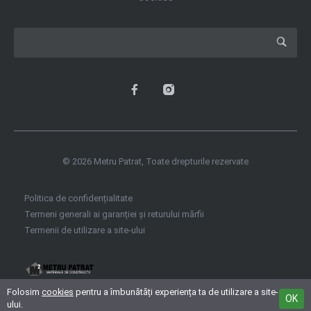
© 2026 Metru Patrat, Toate drepturile rezervate
Politica de confidențialitate
Termeni generali ai garanției și returului mărfii
Termenii de utilizare a site‑ului
Folosim
cookies
pentru a îmbunătăți experiența ta de utilizare a site-
OK
ului.