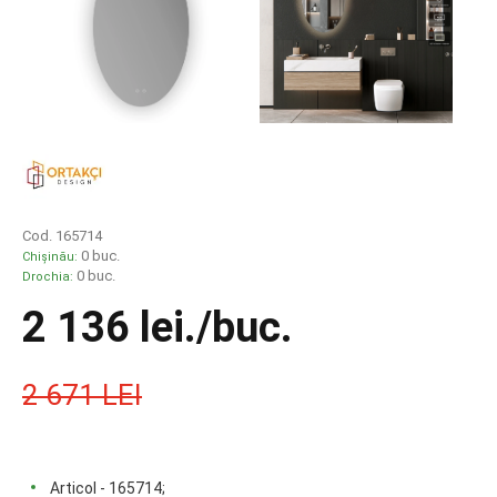
Cod. 165714
0 buc.
Chișinău:
0 buc.
Drochia:
2 136 lei
./buc.
2 671 LEI
Articol - 165714;