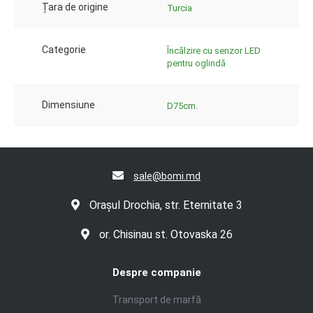
Țara de origine
Turcia
Categorie
Încălzire cu senzor LED
pentru oglindă
Dimensiune
D75cm.
sale@bomi.md
Orașul Drochia, str. Eternitate 3
or. Chisinau st. Otovaska 26
Despre companie
Transport de marfă