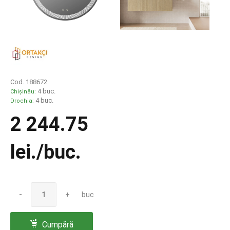
Cod. 188672
4 buc.
Chișinău:
4 buc.
Drochia:
2 244.75
lei
./buc.
-
+
buc
Cumpără