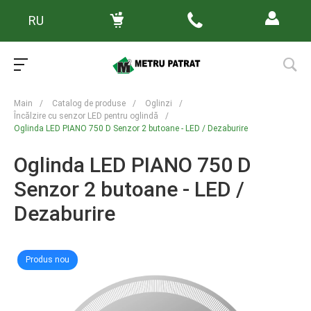
RU
Main
/
Catalog de produse
/
Oglinzi
/
Încălzire cu senzor LED pentru oglindă
/
Oglinda LED PIANO 750 D Senzor 2 butoane - LED / Dezaburire
Oglinda LED PIANO 750 D
Senzor 2 butoane - LED /
Dezaburire
Produs nou