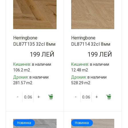
Herringbone
Herringbone
DL87T135 32cl 8мм
DL87114 32cl 8мм
V4 Step Guard
V4 Step Guard
199 ЛЕЙ
199 ЛЕЙ
Китай
Китай
Кишинев
: в наличии
Кишинев
: в наличии
106.2 m2
12.48 m2
Дрокия
: в наличии
Дрокия
: в наличии
281.57 m2
528.29 m2
-
+
-
+
Новинка
Новинка