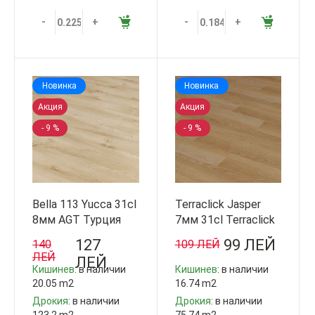
-
+
-
+
Новинка
Новинка
Акция
Акция
- 9 %
- 9 %
Bella 113 Yucca 31cl
Terraclick Jasper
8мм AGT Турция
7мм 31cl Terraclick
Турция
127
99 ЛЕЙ
140
109 ЛЕЙ
ЛЕЙ
ЛЕЙ
Кишинев
: в наличии
Кишинев
: в наличии
20.05 m2
16.74 m2
Дрокия
: в наличии
Дрокия
: в наличии
123.2 m2
75.74 m2