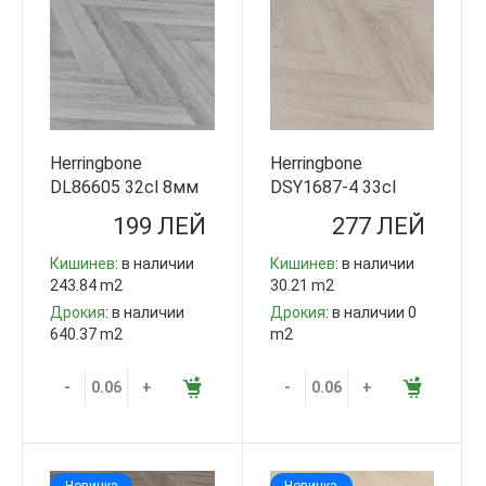
Herringbone
Herringbone
DL86605 32cl 8мм
DSY1687-4 33cl
V4 Step Guard
12мм V4 Step Guard
199 ЛЕЙ
277 ЛЕЙ
Китай
Китай
Кишинев
: в наличии
Кишинев
: в наличии
243.84 m2
30.21 m2
Дрокия
: в наличии
Дрокия
: в наличии 0
640.37 m2
m2
-
+
-
+
Новинка
Новинка