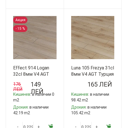
Акция
- 15 %
Effect 914 Logan
Luna 105 Frezya 31cl
32cl 8мм V4 AGT
8мм V4 AGT Турция
Турция
149
165 ЛЕЙ
176
ЛЕЙ
ЛЕЙ
Кишинев
: в наличии 0
Кишинев
: в наличии
m2
98.42 m2
Дрокия
: в наличии
Дрокия
: в наличии
42.19 m2
105.42 m2
-
+
-
+