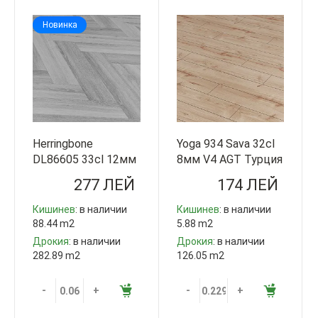
Новинка
Herringbone
Yoga 934 Sava 32cl
DL86605 33cl 12мм
8мм V4 AGT Турция
V4 Step Guard
277 ЛЕЙ
174 ЛЕЙ
Китай
Кишинев
: в наличии
Кишинев
: в наличии
88.44 m2
5.88 m2
Дрокия
: в наличии
Дрокия
: в наличии
282.89 m2
126.05 m2
-
+
-
+