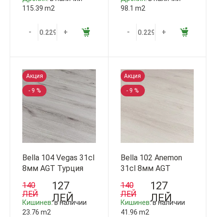
115.39 m2
98.1 m2
-
+
-
+
Акция
Акция
- 9 %
- 9 %
Bella 104 Vegas 31cl
Bella 102 Anemon
8мм AGT Турция
31cl 8мм AGT
Турция
127
127
140
140
ЛЕЙ
ЛЕЙ
ЛЕЙ
ЛЕЙ
Кишинев
: в наличии
Кишинев
: в наличии
23.76 m2
41.96 m2