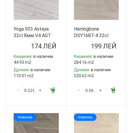
Yoga 933 Astaya
Herringbone
32cl 8мм V4 AGT
DSY1687-4 32cl
Турция
8мм V4 Step Guard
174 ЛЕЙ
199 ЛЕЙ
Китай
Кишинев
: в наличии
Кишинев
: в наличии
44.93 m2
284.16 m2
Дрокия
: в наличии
Дрокия
: в наличии
110.01 m2
520.62 m2
-
+
-
+
Новинка
Новинка