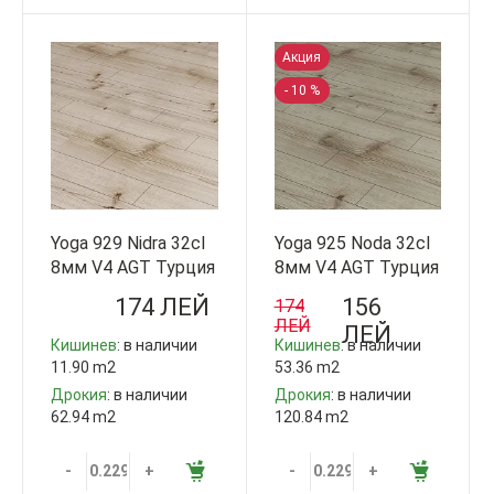
Акция
- 10 %
Yoga 929 Nidra 32cl
Yoga 925 Noda 32cl
8мм V4 AGT Турция
8мм V4 AGT Турция
174 ЛЕЙ
156
174
ЛЕЙ
ЛЕЙ
Кишинев
: в наличии
Кишинев
: в наличии
11.90 m2
53.36 m2
Дрокия
: в наличии
Дрокия
: в наличии
62.94 m2
120.84 m2
-
+
-
+