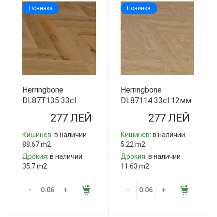
Новинка
Новинка
Herringbone
Herringbone
DL87T135 33cl
DL87114 33cl 12мм
12мм V4 Step Guard
V4 Step Guard
277 ЛЕЙ
277 ЛЕЙ
Китай
Китай
Кишинев
: в наличии
Кишинев
: в наличии
88.67 m2
5.22 m2
Дрокия
: в наличии
Дрокия
: в наличии
35.7 m2
11.63 m2
-
+
-
+