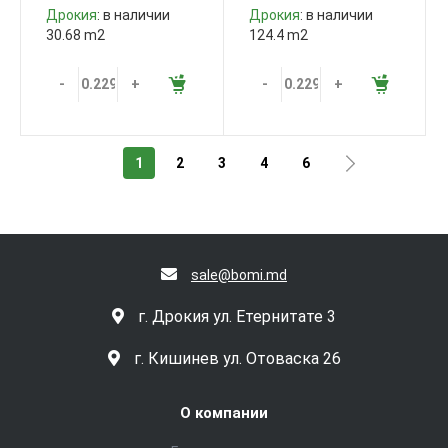
Дрокия
: в наличии
Дрокия
: в наличии
30.68 m2
124.4 m2
-
+
-
+
1
2
3
4
6
sale@bomi.md
г. Дрокия ул. Етернитате 3
г. Кишинев ул. Отоваска 26
О компании