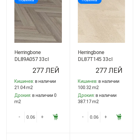
Herringbone
Herringbone
DL89A057 33cl
DL87T145 33cl
12мм V4 Step Guard
12мм V4 Step Guard
277 ЛЕЙ
277 ЛЕЙ
Китай
Китай
Кишинев
: в наличии
Кишинев
: в наличии
21.04 m2
100.32 m2
Дрокия
: в наличии 0
Дрокия
: в наличии
m2
387.17 m2
-
+
-
+