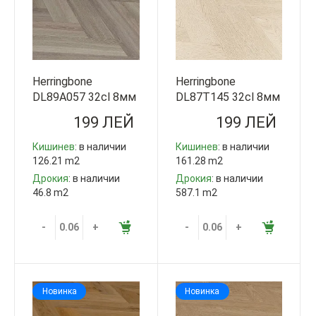
Herringbone
Herringbone
DL89A057 32cl 8мм
DL87T145 32cl 8мм
V4 Step Guard
V4 Step Guard
199 ЛЕЙ
199 ЛЕЙ
Китай
Китай
Кишинев
: в наличии
Кишинев
: в наличии
126.21 m2
161.28 m2
Дрокия
: в наличии
Дрокия
: в наличии
46.8 m2
587.1 m2
-
+
-
+
Новинка
Новинка