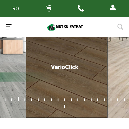
RO
VarioClick