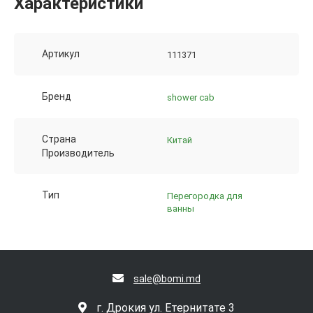
Характеристики
Артикул
111371
Бренд
shower cab
Страна
Китай
Производитель
Тип
Перегородка для
ванны
sale@bomi.md
г. Дрокия ул. Етернитате 3