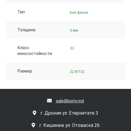
Тип
Без фаски
Толщина
6 мм
Класс
33
износостойкости
Размер
22.8/122
sale@bomi.md
г. Дрокия ул. Етернитате 3
г. Кишинев ул. Отоваска 26