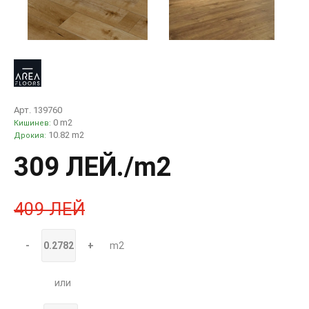
Арт. 139760
0 m2
Кишинев:
10.82 m2
Дрокия:
309 ЛЕЙ
./m2
409 ЛЕЙ
-
+
m2
или