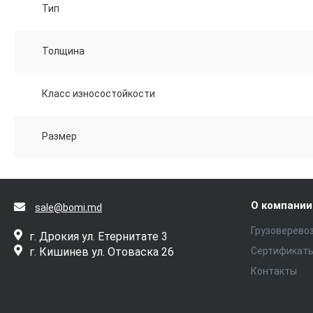
Тип
Толщина
Класс износостойкости
Размер
О компании
sale@bomi.md
Грузоверево
г. Дрокия ул. Етернитате 3
г. Кишинев ул. Отоваска 26
Сертификат
Контакты