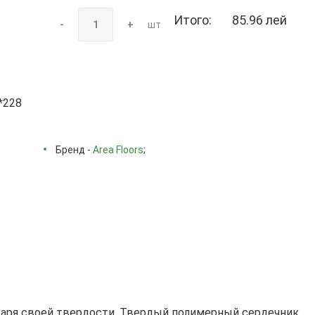
Итого:
85.96 лей
-
+
шт
*228
Бренд -
Area Floors
;
аря своей твердости. Твердый полимерный сердечник,