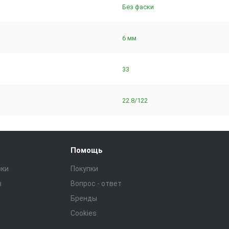
Без фаски
6 мм
33
22.8/122
Помощь
зки
Покупки
ы
Вопрос - ответ
Бренды
Cookies