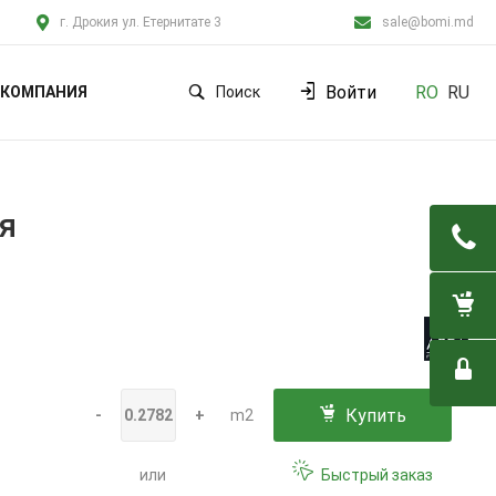
г. Дрокия ул. Етернитате 3
sale@bomi.md
Войти
RO
RU
КОМПАНИЯ
Поиск
ия
Купить
-
+
m2
или
Быстрый заказ