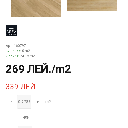
Арт. 160797
0 m2
Кишинев:
24.18 m2
Дрокия:
269 ЛЕЙ
./m2
339 ЛЕЙ
-
+
m2
или