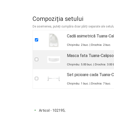
Compoziția setului
De asemenea, puteți cumpăra doar părți separate ale setulu
Cadă asimetrică Tuana-Ca
Chișinău:
2
buc.
Drochia:
2
buc.
Masca fata Tuana-Calips
Chișinău:
5.00
buc.
Drochia:
3.00
b
Set picioare cada Tuana-
Chișinău:
1
buc.
Drochia:
7
buc.
Articol - 102195;