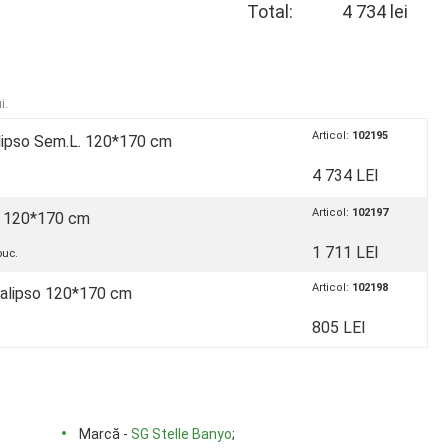
Total:
4 734 lei
i.
Articol:
102195
lipso Sem.L. 120*170 cm
4 734 LEI
Articol:
102197
o 120*170 cm
1 711 LEI
uc.
Articol:
102198
Calipso 120*170 cm
805 LEI
Marcă -
SG Stelle Banyo
;