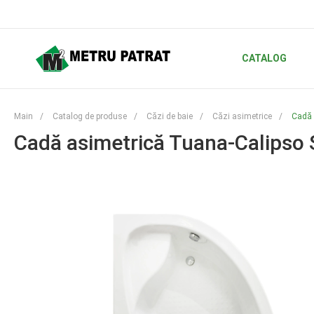
CATALOG
Main
/
Catalog de produse
/
Căzi de baie
/
Căzi asimetrice
/
Cadă 
Cadă asimetrică Tuana-Calipso