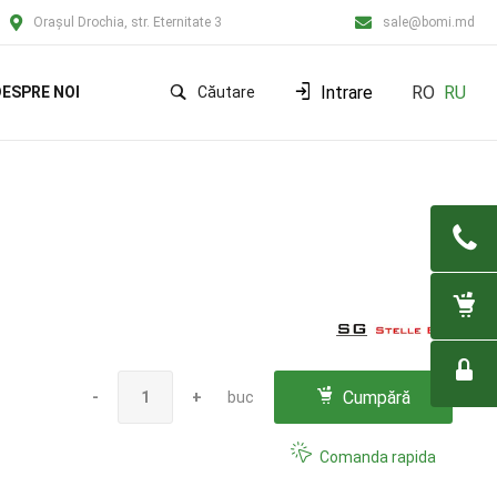
Orașul Drochia, str. Eternitate 3
sale@bomi.md
Intrare
RO
RU
ESPRE NOI
Căutare
Cumpără
-
+
buc
Comanda rapida