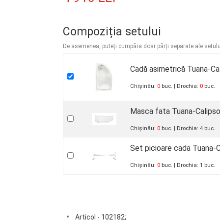
Compoziția setului
De asemenea, puteți cumpăra doar părți separate ale setulu
Cadă asimetrică Tuana-Ca
Chișinău:
0
buc.
Drochia:
0
buc.
Masca fata Tuana-Calips
Chișinău:
0
buc.
Drochia:
4
buc.
Set picioare cada Tuana-
Chișinău:
0
buc.
Drochia:
1
buc.
Articol - 102182;