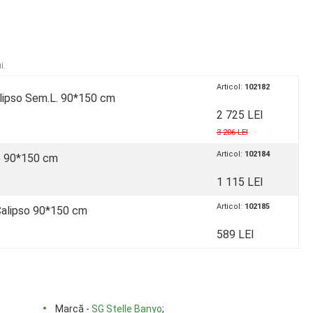
i.
Articol:
102182
lipso Sem.L. 90*150 cm
2 725 LEI
3 206 LEI
Articol:
102184
o 90*150 cm
1 115 LEI
Articol:
102185
Calipso 90*150 cm
589 LEI
Marcă -
SG Stelle Banyo
;