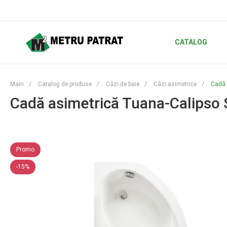
CATALOG
Main
/
Catalog de produse
/
Căzi de baie
/
Căzi asimetrice
/
Cadă 
Cadă asimetrică Tuana-Calipso
Promo
-15%