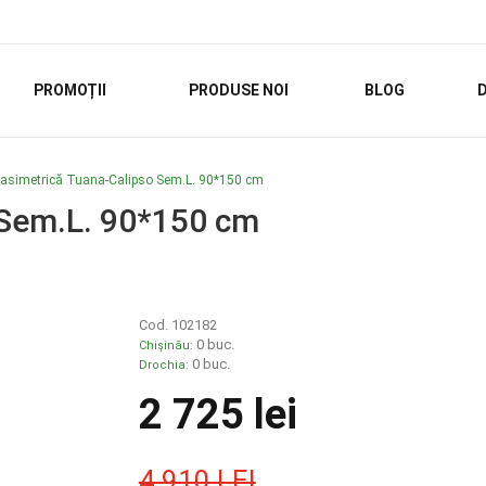
PROMOȚII
PRODUSE NOI
BLOG
D
asimetrică Tuana-Calipso Sem.L. 90*150 cm
 Sem.L. 90*150 cm
Cod. 102182
0 buc.
Chișinău:
0 buc.
Drochia:
2 725 lei
4 910 LEI