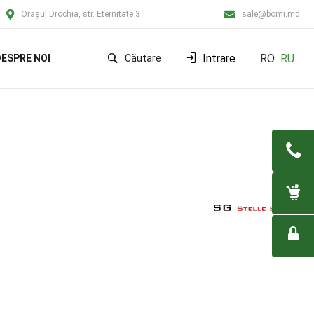
Orașul Drochia, str. Eternitate 3
sale@bomi.md
Intrare
RO
RU
ESPRE NOI
Căutare