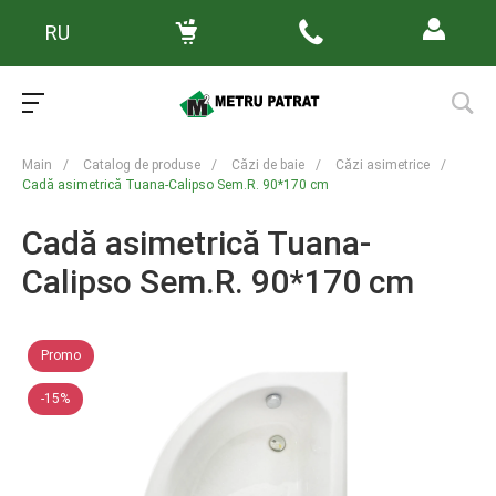
RU
Main
/
Catalog de produse
/
Căzi de baie
/
Căzi asimetrice
/
Cadă asimetrică Tuana-Calipso Sem.R. 90*170 cm
Cadă asimetrică Tuana-
Calipso Sem.R. 90*170 cm
Promo
-15%