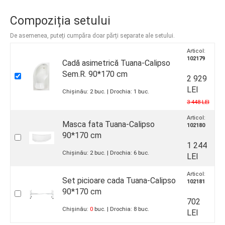
Compoziția setului
De asemenea, puteți cumpăra doar părți separate ale setului.
Articol:
102179
Cadă asimetrică Tuana-Calipso
Sem.R. 90*170 cm
2 929
LEI
Chișinău:
2
buc.
Drochia:
1
buc.
3 448 LEI
Articol:
Masca fata Tuana-Calipso
102180
90*170 cm
1 244
Chișinău:
2
buc.
Drochia:
6
buc.
LEI
Articol:
Set picioare cada Tuana-Calipso
102181
90*170 cm
702
Chișinău:
0
buc.
Drochia:
8
buc.
LEI