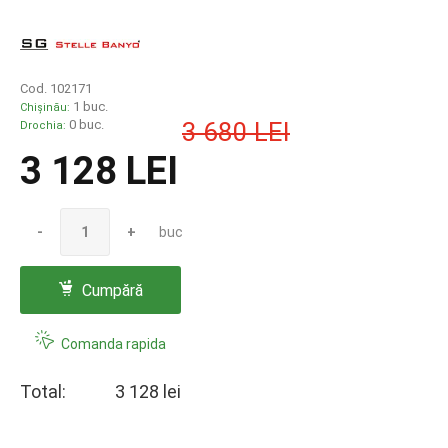
Cod. 102171
1 buc.
Chișinău:
0 buc.
3 680 LEI
Drochia:
3 128 LEI
-
+
buc
Cumpără
Comanda rapida
Total:
3 128 lei