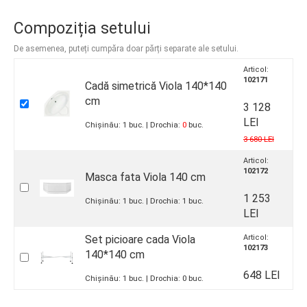
Compoziția setului
De asemenea, puteți cumpăra doar părți separate ale setului.
Articol:
102171
Cadă simetrică Viola 140*140
cm
3 128
LEI
Chișinău:
1
buc.
Drochia:
0
buc.
3 680 LEI
Articol:
102172
Masca fata Viola 140 cm
1 253
Chișinău:
1
buc.
Drochia:
1
buc.
LEI
Set picioare cada Viola
Articol:
102173
140*140 cm
648 LEI
Chișinău:
1
buc.
Drochia:
0
buc.