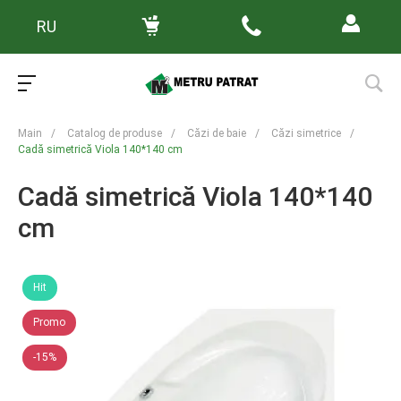
RU
Main
/
Catalog de produse
/
Căzi de baie
/
Căzi simetrice
/
Cadă simetrică Viola 140*140 cm
Cadă simetrică Viola 140*140
cm
Hit
Promo
-15%