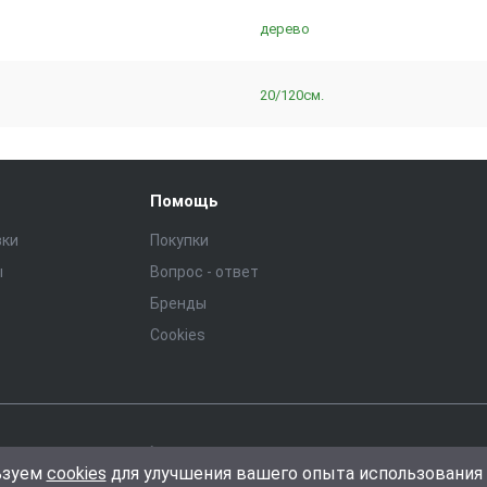
дерево
20/120см.
Помощь
зки
Покупки
ы
Вопрос - ответ
Бренды
Cookies
ональных данных
Общие условия гарантии и возврата
Условия ис
ьзуем
cookies
для улучшения вашего опыта использования 