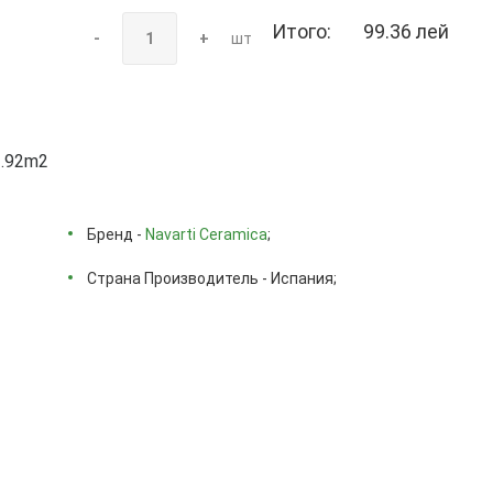
Итого:
99.36 лей
-
+
шт
3.92m2
Бренд -
Navarti Ceramica
;
Страна Производитель - Испания;