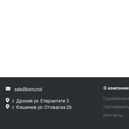
О компании
sale@bomi.md
Грузоверево
г. Дрокия ул. Етернитате 3
г. Кишинев ул. Отоваска 26
Сертификат
Контакты