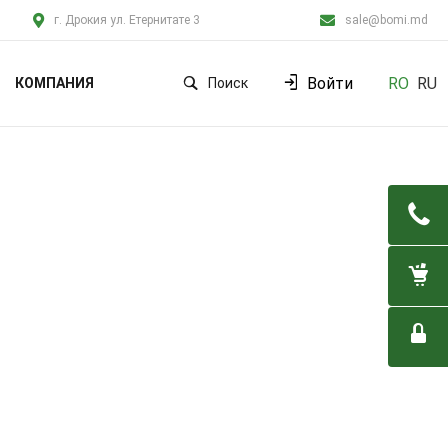
г. Дрокия ул. Етернитате 3
sale@bomi.md
Войти
RO
RU
КОМПАНИЯ
Поиск