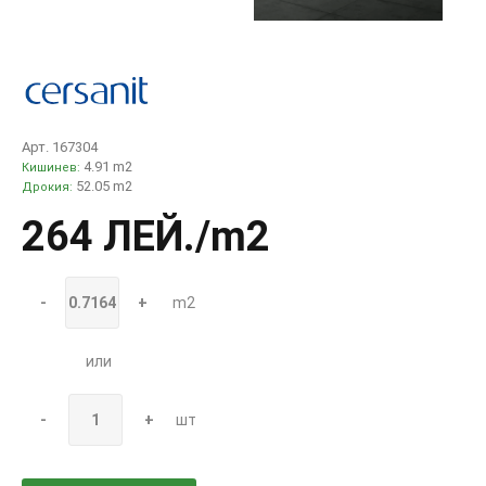
Арт. 167304
4.91 m2
Кишинев:
52.05 m2
Дрокия:
264 ЛЕЙ
./m2
-
+
m2
или
-
+
шт