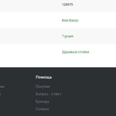
128979
Bien Banyo
Турция
Душевые стойки
Помощь
зки
Покупки
ы
Вопрос - ответ
Бренды
Cookies