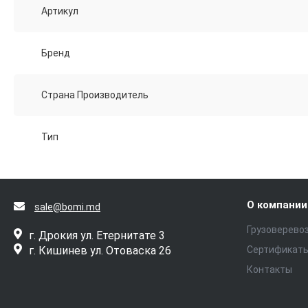
Артикул
Бренд
Страна Производитель
Тип
О компании
sale@bomi.md
Грузоверево
г. Дрокия ул. Етернитате 3
г. Кишинев ул. Отоваска 26
Сертификат
Контакты