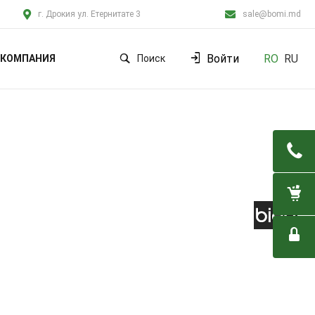
г. Дрокия ул. Етернитате 3
sale@bomi.md
Войти
RO
RU
КОМПАНИЯ
Поиск