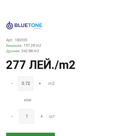
Арт. 180555
197.28 m2
Кишинев:
542.88 m2
Дрокия:
277 ЛЕЙ
./m2
-
+
m2
или
-
+
шт