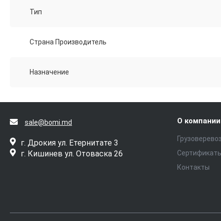
Тип
Страна Производитель
Назначение
О компании
sale@bomi.md
Грузоверево
г. Дрокия ул. Етернитате 3
г. Кишинев ул. Отоваска 26
Сертификат
Контакты