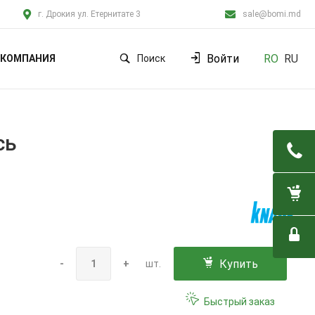
г. Дрокия ул. Етернитате 3
sale@bomi.md
Войти
RO
RU
КОМПАНИЯ
Поиск
сь
Купить
-
+
шт.
Быстрый заказ