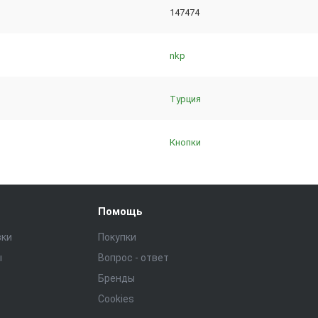
147474
nkp
Турция
Кнопки
Помощь
зки
Покупки
ы
Вопрос - ответ
Бренды
Cookies