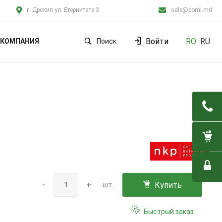
г. Дрокия ул. Етернитате 3
sale@bomi.md
Войти
RO
RU
КОМПАНИЯ
Поиск
Купить
-
+
шт.
Быстрый заказ