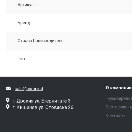
Артикул
Бренд
Страна Производитель
Тип
О компании
sale@bomi.md
Грузоверево
г. Дрокия ул. Етернитате 3
г. Кишинев ул. Отоваска 26
Сертификат
Контакты