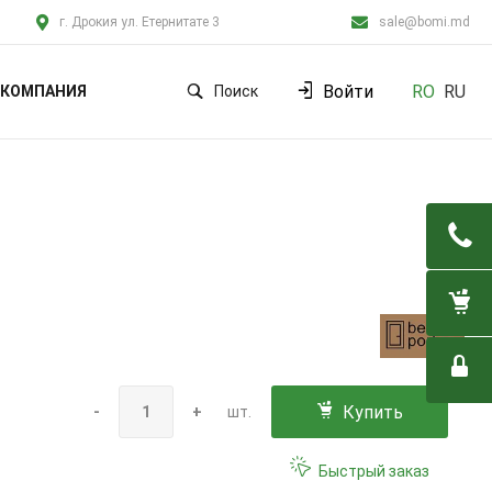
г. Дрокия ул. Етернитате 3
sale@bomi.md
Войти
RO
RU
КОМПАНИЯ
Поиск
Купить
-
+
шт.
Быстрый заказ