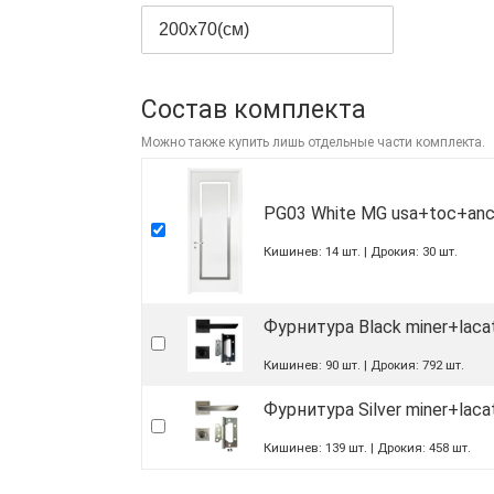
200x70(см)
Состав комплекта
Можно также купить лишь отдельные части комплекта.
PG03 White MG usa+toc+anc
Кишинев:
14
шт.
Дрокия:
30
шт.
Фурнитура Black miner+laca
Кишинев:
90
шт.
Дрокия:
792
шт.
Фурнитура Silver miner+laca
Кишинев:
139
шт.
Дрокия:
458
шт.