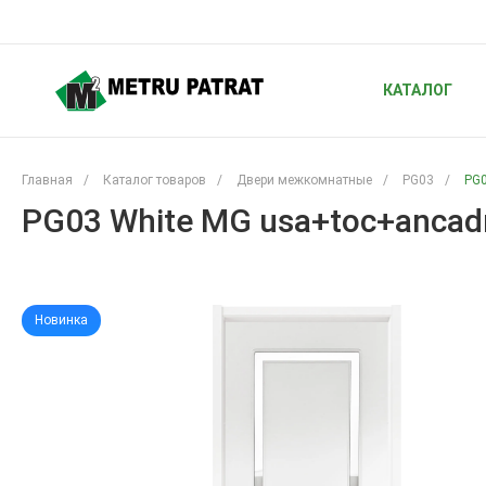
КАТАЛОГ
Главная
/
Каталог товаров
/
Двери межкомнатные
/
PG03
/
PG0
PG03 White MG usa+toc+ancadr
Новинка