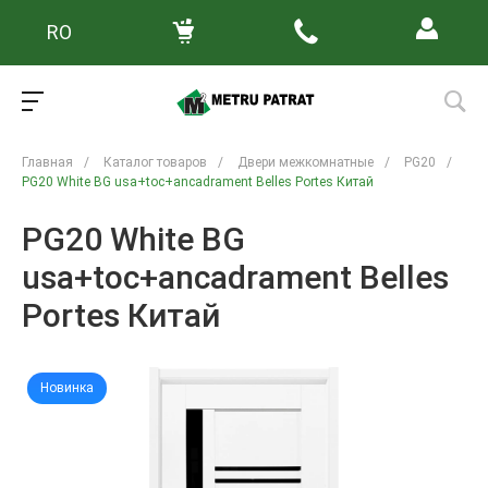
RO
Главная
/
Каталог товаров
/
Двери межкомнатные
/
PG20
/
PG20 White BG usa+toc+ancadrament Belles Portes Китай
PG20 White BG
usa+toc+ancadrament Belles
Portes Китай
Новинка