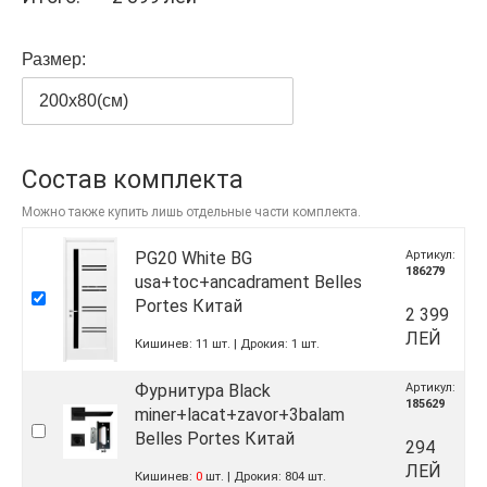
Размер:
200x80(см)
Состав комплекта
Можно также купить лишь отдельные части комплекта.
PG20 White BG
Артикул:
186279
usa+toc+ancadrament Belles
Portes Китай
2 399
ЛЕЙ
Кишинев:
11
шт.
Дрокия:
1
шт.
Фурнитура Black
Артикул:
185629
miner+lacat+zavor+3balam
Belles Portes Китай
294
ЛЕЙ
Кишинев:
0
шт.
Дрокия:
804
шт.