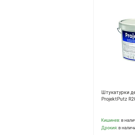
Штукатурки д
ProjektPutz R2
РУМЫНИЯ
Кишинев
: в нали
Дрокия
: в налич