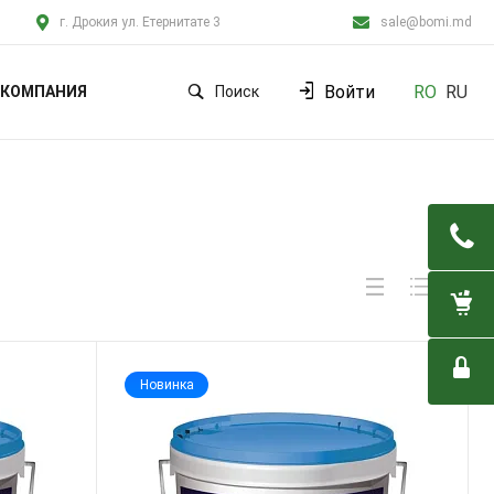
г. Дрокия ул. Етернитате 3
sale@bomi.md
Войти
RO
RU
КОМПАНИЯ
Поиск
Новинка