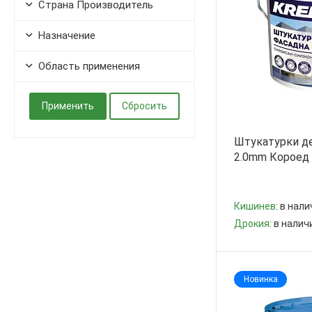
Страна Производитель
Назначение
Область применения
Штукатурки д
2.0mm Короед 2
Кишинев
: в нали
Дрокия
: в налич
-
+
Новинка