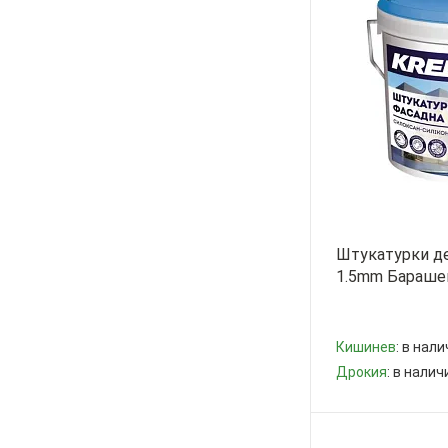
Штукатурки д
1.5mm Барашек
Кишинев
: в нали
Дрокия
: в налич
-
+