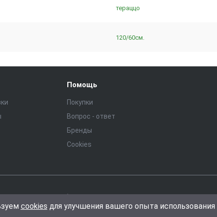
тераццо
120/60см.
Помощь
зки
Покупки
ы
Вопрос - ответ
Бренды
Cookies
ональных данных
Общие условия гарантии и возврата
Условия ис
ьзуем
cookies
для улучшения вашего опыта использования 