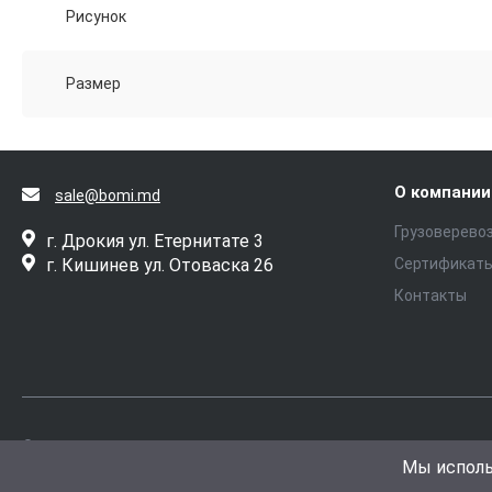
Рисунок
Размер
О компании
sale@bomi.md
Грузоверево
г. Дрокия ул. Етернитате 3
г. Кишинев ул. Отоваска 26
Сертификат
Контакты
© 2026 Metru Patrat, Все права защищены
Защита перс
Мы испол