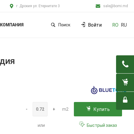
г. Дрокия ул. Етернитате 3
sale@bomi.md
Войти
RO
RU
КОМПАНИЯ
Поиск
ндия
Купить
-
+
m2
или
Быстрый заказ