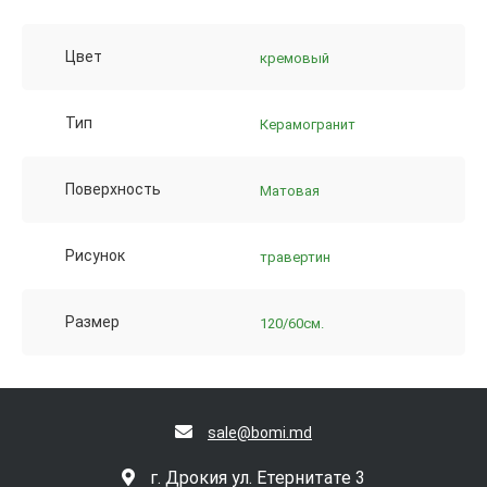
Цвет
кремовый
Тип
Керамогранит
Поверхность
Матовая
Рисунок
травертин
Размер
120/60см.
sale@bomi.md
г. Дрокия ул. Етернитате 3