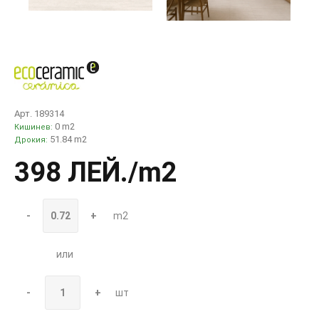
Арт. 189314
0 m2
Кишинев:
51.84 m2
Дрокия:
398 ЛЕЙ
./m2
-
+
m2
или
-
+
шт