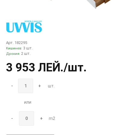
Арт. 182295
3 шт.
Кишинев:
2 шт.
Дрокия:
3 953 ЛЕЙ
./шт.
-
+
шт.
или
-
+
m2