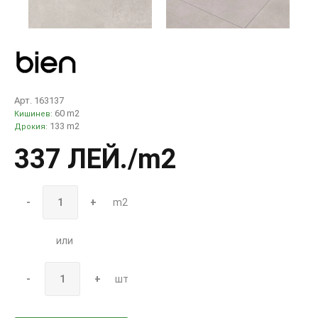
Арт. 163137
60 m2
Кишинев:
133 m2
Дрокия:
337 ЛЕЙ
./m2
-
+
m2
или
-
+
шт