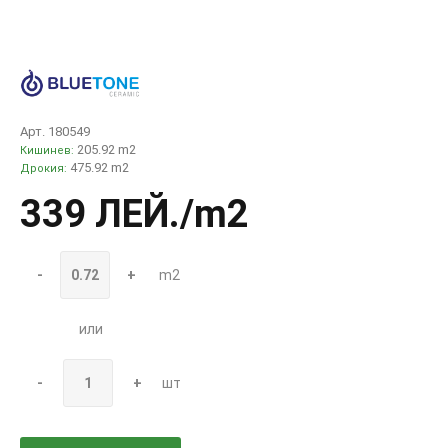
Арт. 180549
205.92 m2
Кишинев:
475.92 m2
Дрокия:
339 ЛЕЙ
./m2
-
+
m2
или
-
+
шт