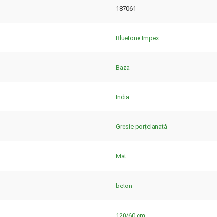
187061
Bluetone Impex
Baza
India
Gresie porțelanată
Mat
beton
120/60 cm.