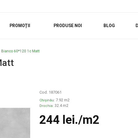
PROMOȚII
PRODUSE NOI
BLOG
D
 Bianco 60*120 1c Matt
Matt
Cod. 187061
7.92 m2
Chișinău:
32.4 m2
Drochia:
244 lei
./m2