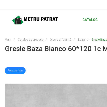
CATALOG
Main
/
Catalog de produse
/
Gresie și faianță
/
Baza
/
Gresie Baza
Gresie Baza Bianco 60*120 1c 
Produs nou