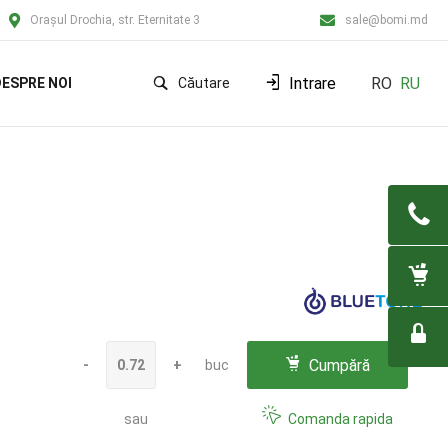
Orașul Drochia, str. Eternitate 3
sale@bomi.md
Intrare
RO
RU
ESPRE NOI
Căutare
Cumpără
-
+
buc
sau
Comanda rapida