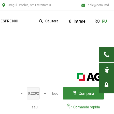
Orașul Drochia, str. Eternitate 3
sale@bomi.md
Intrare
RO
RU
ESPRE NOI
Căutare
Cumpără
-
+
buc
sau
Comanda rapida