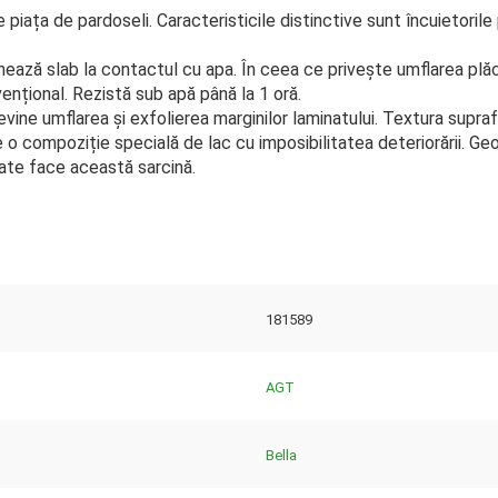
piața de pardoseli. Caracteristicile distinctive sunt încuietorile
nează slab la contactul cu apa. În ceea ce privește umflarea plăc
nțional. Rezistă sub apă până la 1 oră.
vine umflarea și exfolierea marginilor laminatului. Textura supraf
 de o compoziție specială de lac cu imposibilitatea deteriorării. 
oate face această sarcină.
181589
AGT
Bella