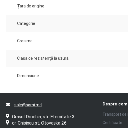
Țara de origine
Categorie
Grosime
Clasa de rezistență la uzură
Dimensiune
Despre com
sale@bomi.md
Transport de
Orașul Drochia, str. Eternitate 3
or. Chisinau st. Otovaska 26
Certificate