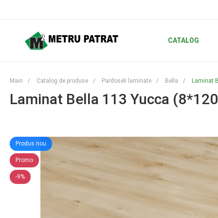
CATALOG
Main
/
Catalog de produse
/
Pardoseli laminate
/
Bella
/
Laminat B
Laminat Bella 113 Yucca (8*12
Produs nou
Promo
-9%