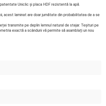
 patentate Uniclic și placa HDF rezistentă la apă.
ii, acest laminat are doar jumătate din probabilitatea de a se
eței transmite pe deplin lemnul natural de stejar. Teșituri pe
Geometria exactă a scândurii vă permite să asamblați un nou