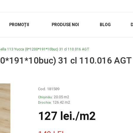
PROMOȚII
PRODUSE NOI
BLOG
D
ella 113 Yucca (8*1200*191*10buc) 31 cl 110.016 AGT
00*191*10buc) 31 cl 110.016 AGT
Cod. 181589
20.05 m2
Chișinău:
126.42 m2
Drochia:
127 lei
./m2