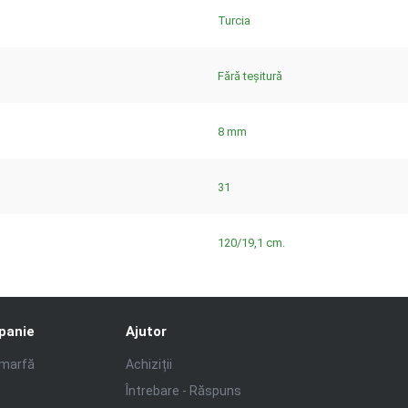
Turcia
Fără teșitură
8 mm
31
120/19,1 cm.
panie
Ajutor
 marfă
Achiziții
Întrebare - Răspuns